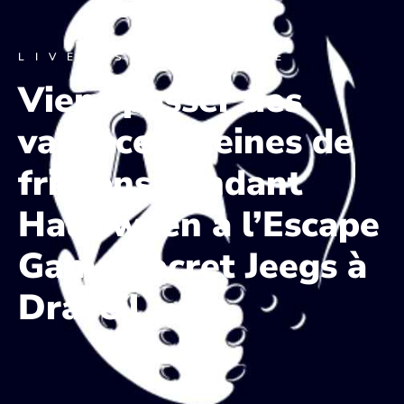
LIVE ESCAPE GAME
Viens passer des
vacances pleines de
frissons pendant
Halloween à l’Escape
Game Secret Jeegs à
Draveil