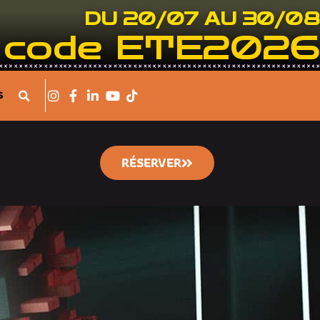
DU 20/07 AU 30/08
le code ETE2026
S
RÉSERVER