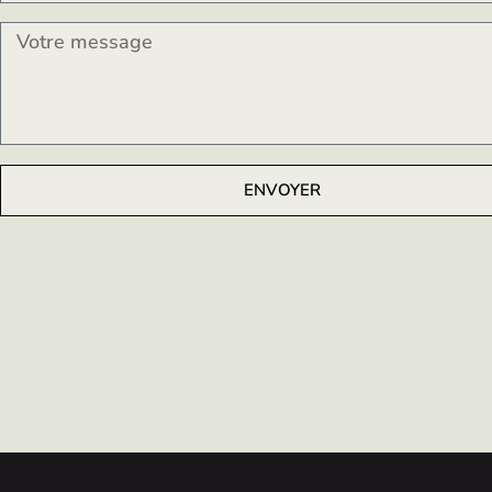
ENVOYER