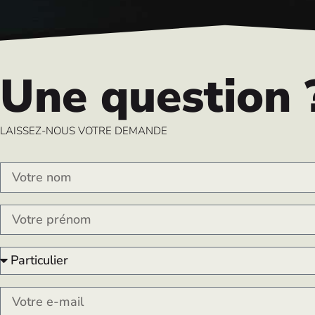
Une question 
LAISSEZ-NOUS VOTRE DEMANDE