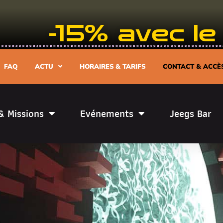
-15% avec 
FAQ
ACTU
HORAIRES & TARIFS
CONTACT & ACCÈ
& Missions
Evénements
Jeegs Bar
S