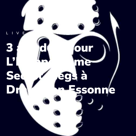
LIVE ESCAPE GAME
3 ans déjà pour
L’Escape Game
Secret Jeegs à
Draveil en Essonne