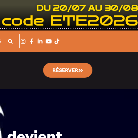
DU 20/07 AU 30/08
le code ETE2026
S
RÉSERVER
l devient