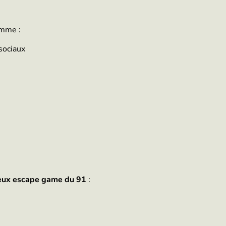
amme :
sociaux
eux escape game du 91
: