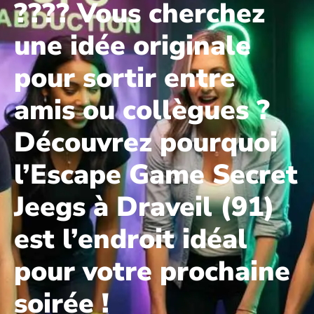
???? Vous cherchez
une idée originale
pour sortir entre
amis ou collègues ?
Découvrez pourquoi
l’Escape Game Secret
Jeegs à Draveil (91)
est l’endroit idéal
pour votre prochaine
soirée !