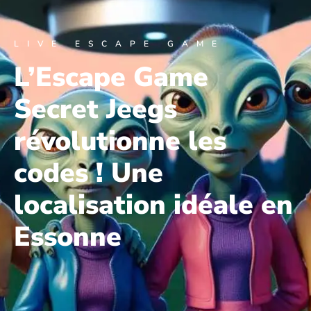
LIVE ESCAPE GAME
L’Escape Game
Secret Jeegs
révolutionne les
codes ! Une
localisation idéale en
Essonne