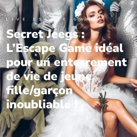
LIVE ESCAPE GAME
Secret Jeegs :
L’Escape Game idéal
pour un enterrement
de vie de jeune
fille/garçon
inoubliable !