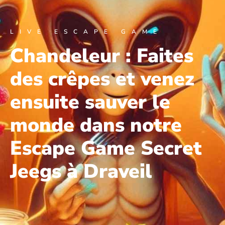
LIVE ESCAPE GAME
Chandeleur : Faites
des crêpes et venez
ensuite sauver le
monde dans notre
Escape Game Secret
Jeegs à Draveil