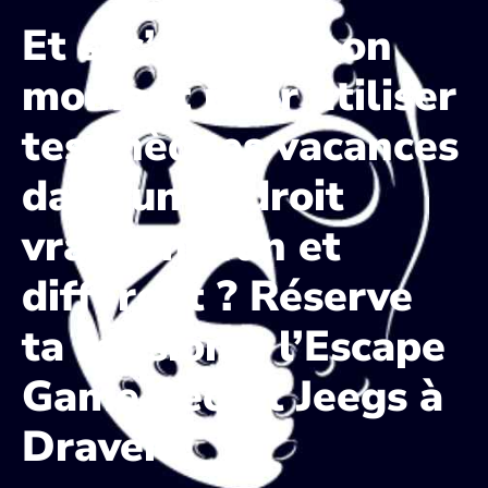
Et si c’était le bon
moment pour utiliser
tes chèques vacances
dans un endroit
vraiment fun et
différent ? Réserve
ta mission à l’Escape
Game Secret Jeegs à
Draveil !