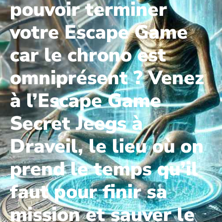
pouvoir terminer
votre Escape Game
car le chrono est
omniprésent ? Venez
à l’Escape Game
Secret Jeegs à
Draveil, le lieu où on
prend le temps qu’il
faut pour finir sa
mission et sauver le