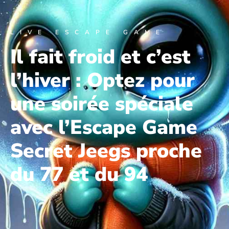
LIVE ESCAPE GAME
Il fait froid et c’est
l’hiver : Optez pour
une soirée spéciale
avec l’Escape Game
Secret Jeegs proche
du 77 et du 94