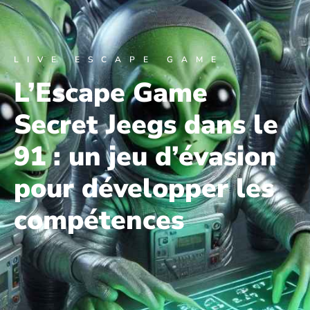
LIVE ESCAPE GAME
L’Escape Game
Secret Jeegs dans le
91 : un jeu d’évasion
pour développer les
compétences