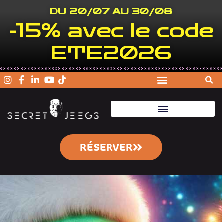
DU 20/07 AU 30/08
-15% avec le code
ETE2026
RÉSERVER