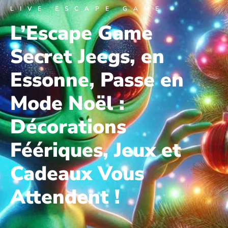
LIVE ESCAPE GAME
L’Escape Game
Secret Jeegs, en
Essonne, Passe en
Mode Noël :
Décorations
Féériques, Jeux et
Cadeaux Vous
Attendent !