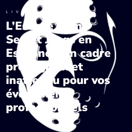
LIVE ESCAPE GAME
L’Escape Game
Secret Jeegs en
Essonne : Un cadre
prestigieux et
inattendu pour vos
événements
professionnels