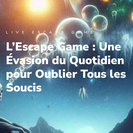
LIVE ESCAPE GAME
L’Escape Game : Une
Évasion du Quotidien
pour Oublier Tous les
Soucis