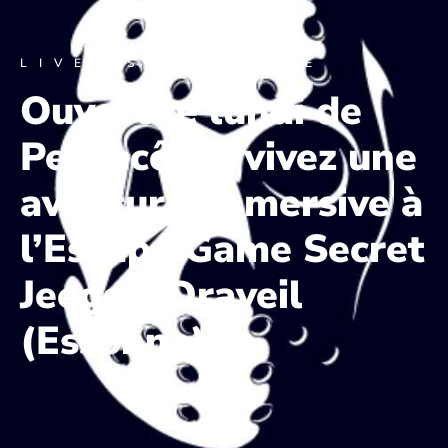
LIVE ESCAPE GAME
Ouvert le lundi de
Pentecôte : vivez une
aventure immersive à
l’Escape Game Secret
Jeegs à Draveil
(Essonne)