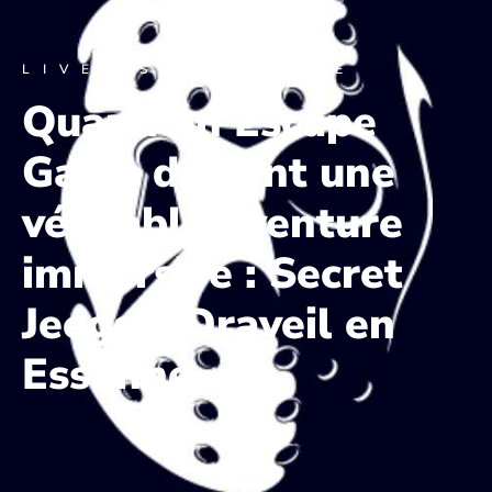
LIVE ESCAPE GAME
Quand un Escape
Game devient une
véritable aventure
immersive : Secret
Jeegs à Draveil en
Essonne