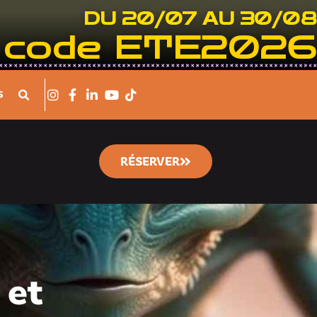
DU 20/07 AU 30/08
le code ETE2026
S
RÉSERVER
 et