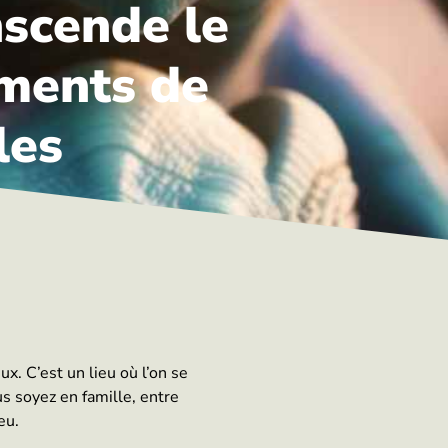
nscende le
oments de
les
x. C’est un lieu où l’on se
us soyez en famille, entre
eu.