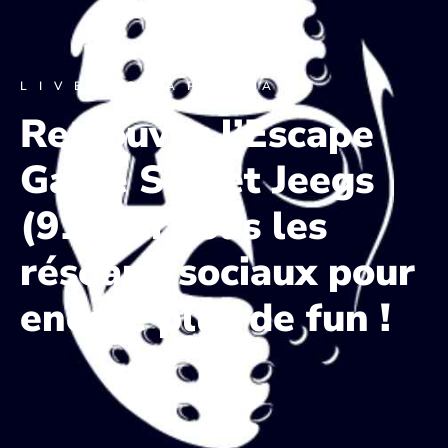
LIVE ESCAPE GAME
Retrouvez l’Escape
Game Secret Jeegs
(91) sur tous les
réseaux sociaux pour
encore plus de fun !