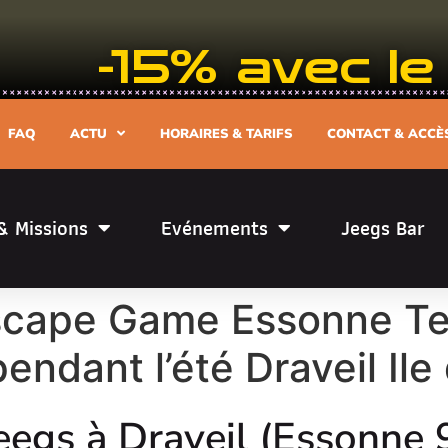
-15% avec 
FAQ
ACTU
HORAIRES & TARIFS
CONTACT & ACCÈ
& Missions
Evénements
Jeegs Bar
ape Game Essonne Ter
endant l’été Draveil Ile
eegs à Draveil (Essonne 