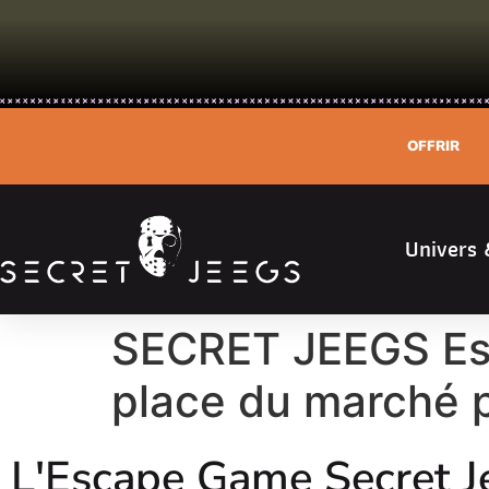
OFFRIR
Univers 
SECRET JEEGS Esc
place du marché p
L'Escape Game Secret J