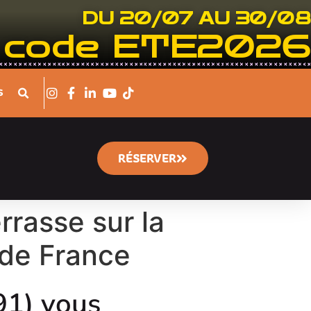
DU 20/07 AU 30/08
le code ETE2026
S
RÉSERVER
rasse sur la
 de France
91) vous