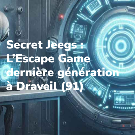
Secret Jeegs :
L’Escape Game
dernière génération
à Draveil (91)