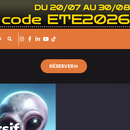
DU 20/07 AU 30/08
le code ETE2026
S
RÉSERVER
sif