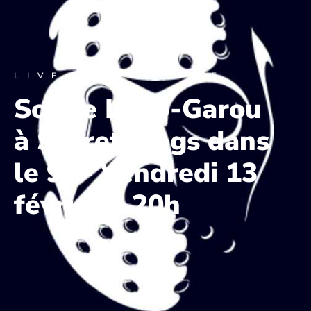
LIVE ESCAPE GAME
Soirée Loup-Garou
à Secret Jeegs dans
le 91– Vendredi 13
février à 20h