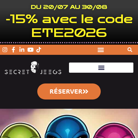
DU 20/07 AU 30/08
-15% avec le code
ETE2026
RÉSERVER