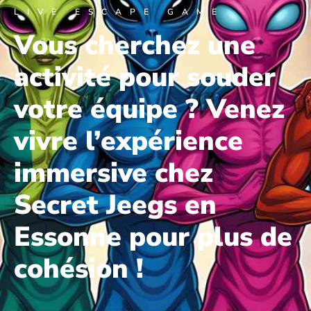
LIVE ESCAPE GAME
Vous cherchez une
activité pour souder
votre équipe ? Venez
vivre l’expérience
immersive chez
Secret Jeegs en
Essonne pour plus de
cohésion !